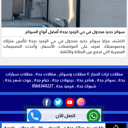
سواتر حديد مجدول في حي الزمرد بجدة:أفضل أنواع السواتر
اكتشف مزايا سواتر حديد مجدول في حي الزمرد بجدة لتأمين منزلك
وخصوصيتك. تعرف على المواصفات، الأسعار، وأحدث التصميمات
العصرية التي تجمع بين المتانة والأناقة.
مظلات تراث الحجاز © مظلات وسواتر , مظلات جدة , مظلات سيارات
جدة , سواتر جدة , هناجر جدة , برجولات جدة , خيام جدة , بيوت شعر جدة ,
شبوك جدة , قرميد جدة , 0566340227
اتصل الآن
تصميم عبود الهاشمي
sync
link
شركة تنسيق حدائق جدة حي المرجان
بناء مجالس خارجية جدة حي 