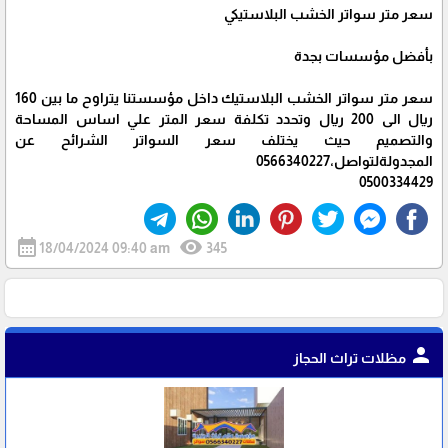
سعر متر سواتر الخشب البلاستيكي
بأفضل مؤسسات بجدة
سعر متر سواتر الخشب البلاستيك داخل مؤسستنا يتراوح ما بين 160
ريال الى 200 ريال وتحدد تكلفة سعر المتر علي اساس المساحة
والتصميم حيث يختلف سعر السواتر الشرائح عن
المجدولةلتواصل،0566340227
0500334429
calendar_month
visibility
18/04/2024 09:40 am
345
person
مظلات تراث الحجاز