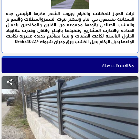
تراث الحجاز للمظلات والخيام وبيوت الشعر مقرها الرئيسي جده
الحمدانيه متخصون في انتاج وتجهيز بيوت الشعروالمظلات والسواتر
والعشب الصناعي يقودها مجموعه من الفنين والمختصين باعمال
الحداده والادارت المشاريع وتنفيذها باابداع واتقان وقدرت علاايجاد
الحلول الناسبه لكاغت العقبات وانشا تصاميم جديده عصريه بكافت
انواعها بديل الرخام بديل الخشب ورق جدران شبوك-0566340227
مقالات ذات صلة
share