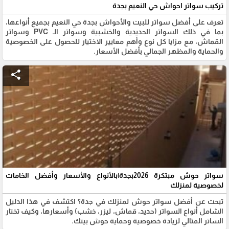
تركيب سواتر احواش حي النعيم بجدة
تعرف على أفضل سواتر للبيت والأحواش بجدة حي النعيم بجميع أنواعها،
بما في ذلك السواتر الحديدية والخشبية وسواتر الـ PVC وسواتر
القماش، مع مزايا كل نوع وأهم معايير الاختيار للحصول على الخصوصية
والحماية والمظهر الجمالي بأفضل الأسعار.
share
سواتر حوش مبتكرة 2026بجدة|بالأنواع والأسعار وأفضل الخامات
لخصوصية لمنزلك
تبحث عن أفضل سواتر حوش لمنزلك في جدة؟ اكتشف في هذا الدليل
الشامل أنواع السواتر (حديد، قماش، ليزر، خشب) وأسعارها، وكيف تختار
الساتر المثالي لزيادة خصوصية وحماية حوش بيتك.