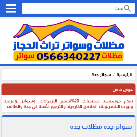
search
الرئيسية
سواتر جدة
عرض خاص
تقدم موسستنا تخفيضات 20%لجميع البرجولات ،وسواتر ،وقرميد
وبيوت الشعر،وبناء الملاحق الخارجية، والترميم ،لأهلنا في جدة والطائف
سواتر جده مظلات جده