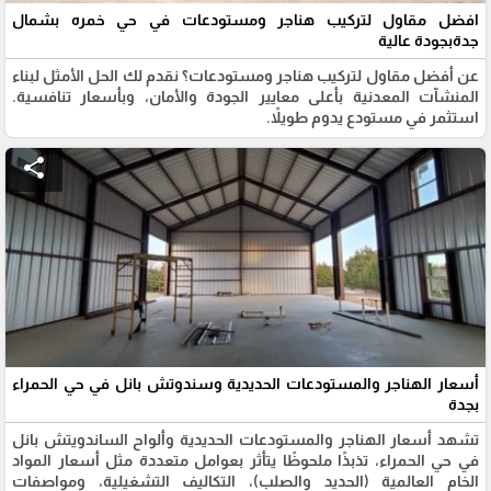
افضل مقاول لتركيب هناجر ومستودعات في حي خمره بشمال
جدةبجودة عالية
عن أفضل مقاول لتركيب هناجر ومستودعات؟ نقدم لك الحل الأمثل لبناء
المنشآت المعدنية بأعلى معايير الجودة والأمان، وبأسعار تنافسية.
استثمر في مستودع يدوم طويلاً.
share
أسعار الهناجر والمستودعات الحديدية وسندوتش بانل في حي الحمراء
بجدة
تشهد أسعار الهناجر والمستودعات الحديدية وألواح الساندويتش بانل
في حي الحمراء، تذبذًا ملحوظًا يتأثر بعوامل متعددة مثل أسعار المواد
الخام العالمية (الحديد والصلب)، التكاليف التشغيلية، ومواصفات