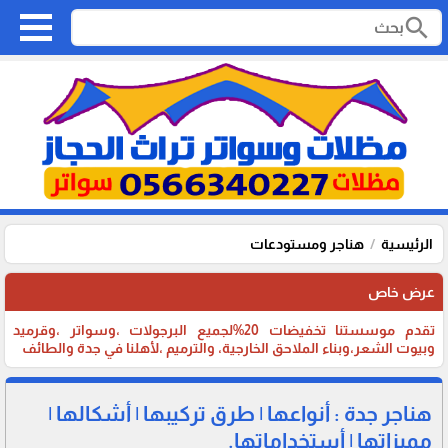
search
الرئيسية
هناجر ومستودعات
عرض خاص
تقدم موسستنا تخفيضات 20%لجميع البرجولات ،وسواتر ،وقرميد
وبيوت الشعر،وبناء الملاحق الخارجية، والترميم ،لأهلنا في جدة والطائف
هناجر جدة : أنواعها | طرق تركيبها | أشكالها |
مميزاتها | أستخداماتها.