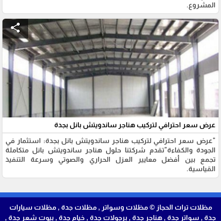
المشروع.
share
عرض سعر احترافي لتركيب هناجر ساندويتش بانل بجدة
"عرض سعر احترافي لتركيب هناجر ساندويتش بانل بجدة: استثمار في
الجودة والكفاءة" ​تقدم شركتنا حلول هناجر ساندويتش بانل متكاملة
تجمع بين أفضل معايير العزل الحراري والصوتي وسرعة التنفيذ
القياسية.
مظلات تراث الحجاز © مظلات وسواتر , مظلات جدة , مظلات سيارات
جدة , سواتر جدة , هناجر جدة , برجولات جدة , خيام جدة , بيوت شعر جدة ,