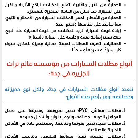
الحماية من الغبار والأتربة: تمنع المظلات تراكم الأتربة والغبار
على السيارة، مما يقلل من الحاجة المتكررة للغسيل.
الحماية من الأمطار: تحمي المظلات السيارة من الأمطار والثلوج،
مما يحافظ على نظافتها ويمنع الصدأ.
زيادة قيمة السيارة: تزيد المظلات من قيمة السيارة عند البيع،
حيث تعتبر إضافة قيمة وعلامة على العناية بالسيارة.
الجماليات: تضيف المظلات لمسة جمالية مميزة للمكان، سواء
كان منزلًا أو شركة أو فندقًا.
أنواع مظلات السيارات من مؤسسه عالم تراث
الجزيره في جدة:
تتعدد أنواع مظلات السيارات في جدة، ولكل نوع مميزاته
وخصائصه، ومن أهم هذه الأنواع:
مظلات قماش PVC: تتميز بمرونتها وقدرتها على تحمل
العوامل الجوية المختلفة، وتتوفر بألوان وأشكال متنوعة.
مظلات حديد: تتميز بقوتها ومتانتها، وتستخدم عادة في الأماكن
التجارية والصناعية.
مظلات خشبية: تتميز بجمالها الطبيعي وتناسب الأماكن