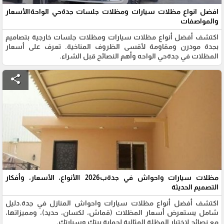
افضل انواع مظلات سيارات ومظلات جلسات جدةحي الواحة|الأسعار
والمواصفات
اكتشف أفضل أنواع مظلات سيارات ومظلات جلسات خارجية بتصاميم
بجدة مودرن ومقاومة لأقسى الظروف المناخية. تعرف على أسعار
المظلات في جدةحي الواحه وأهم النصائح قبل الشراء.
share
مظلات سيارات واحواش في جدةب2026 |الأنواع، الأسعار، وأفكار
التصميم الحديثة
اكتشف أفضل أنواع مظلات سيارات واحواش المنازل في جدة.دليل
شامل يستعرض أسعار المظلات (قماش، لكسان، حديد)، ومميزاتها،
مع نصائح لاختيار المظلة المثالية لحماية بيتك وسيارتك.