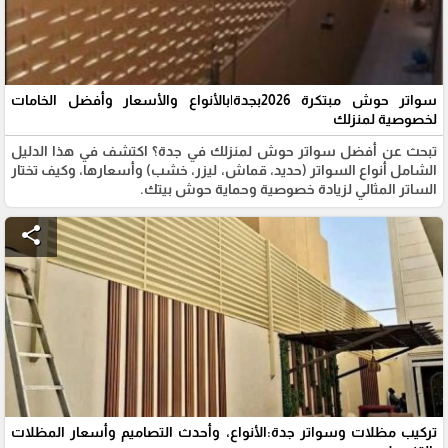
سواتر حوش مبتكرة 2026بجدة|بالأنواع والأسعار وأفضل الخامات
لخصوصية لمنزلك
تبحث عن أفضل سواتر حوش لمنزلك في جدة؟ اكتشف في هذا الدليل
الشامل أنواع السواتر (حديد، قماش، ليزر، خشب) وأسعارها، وكيف تختار
الساتر المثالي لزيادة خصوصية وحماية حوش بيتك.
share
تركيب مظلات وسواتر جدة:الأنواع، وأحدث التصاميم وأسعار المظلات