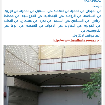
0548498752
موقعنا
حي المرجان،حي الحمرا، حي النهضه ،حي السنابل حي الخمره، حي الورود،
حي السلامه، حي الروضه ،حي البغداديه، حي الغروسيه ،حي مخطط
الرياض ،حي البساتين ،حي النسيم ،حي بحره، حي عسفان، حي التحليه
،حي القويزه ،حي الاجاويد ،حي الاجواد، حي النهضه ،حي الوفا ،حي
الفروسيه، حي
رابط موقعناالاكتروني
http://www.turathaljazeera.com