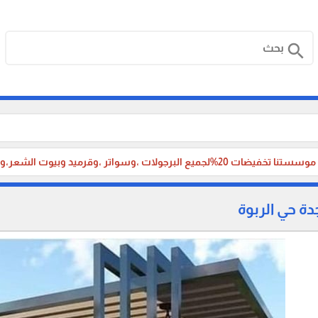
search
لجميع البرجولات ،وسواتر ،وقرميد وبيوت الشعر،وبناء الملاحق الخارجية، والترميم ،لأهلنا في جدة والطائف
ة حي الربوة