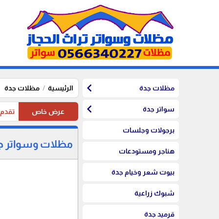
chevron_left
مظلات جدة
الرئيسية
مظلات جدة
chevron_left
سواتر جدة
عرض خاص
تقدم موسستنا تخفيضات 20%
برجولات وجلسات
مظلات وسواتر جد
هناجر ومستودعات
بيوت شعر وخيام جدة
شبوك زراعية
قرميد جدة