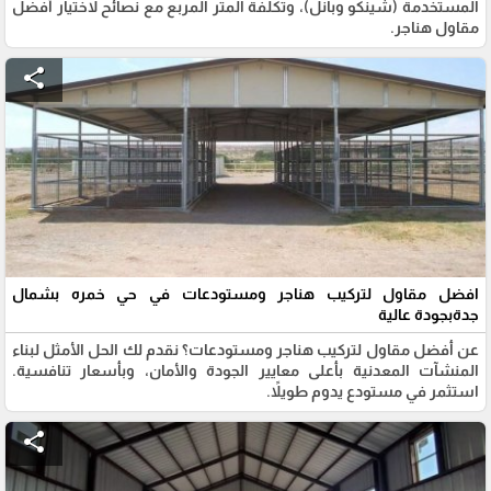
المستخدمة (شينكو وبانل)، وتكلفة المتر المربع مع نصائح لاختيار أفضل
مقاول هناجر.
share
افضل مقاول لتركيب هناجر ومستودعات في حي خمره بشمال
جدةبجودة عالية
عن أفضل مقاول لتركيب هناجر ومستودعات؟ نقدم لك الحل الأمثل لبناء
المنشآت المعدنية بأعلى معايير الجودة والأمان، وبأسعار تنافسية.
استثمر في مستودع يدوم طويلاً.
share