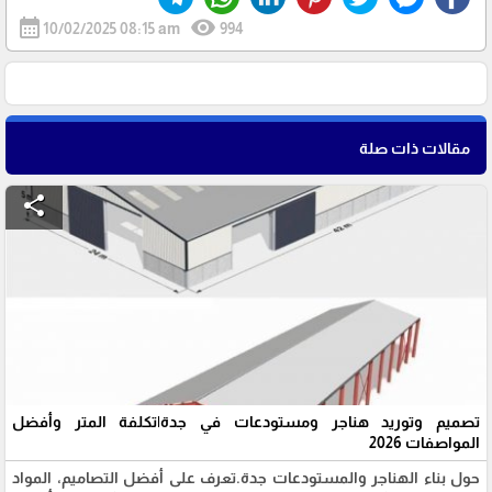
calendar_month
visibility
10/02/2025 08:15 am
994
مقالات ذات صلة
share
تصميم وتوريد هناجر ومستودعات في جدة|تكلفة المتر وأفضل
المواصفات 2026
حول بناء الهناجر والمستودعات جدة.تعرف على أفضل التصاميم، المواد