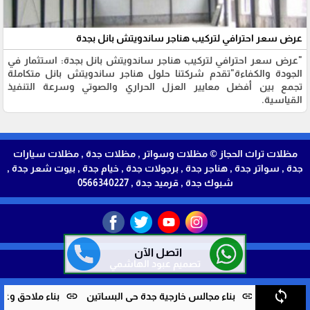
عرض سعر احترافي لتركيب هناجر ساندويتش بانل بجدة
"عرض سعر احترافي لتركيب هناجر ساندويتش بانل بجدة: استثمار في
الجودة والكفاءة" ​تقدم شركتنا حلول هناجر ساندويتش بانل متكاملة
تجمع بين أفضل معايير العزل الحراري والصوتي وسرعة التنفيذ
القياسية.
مظلات تراث الحجاز © مظلات وسواتر , مظلات جدة , مظلات سيارات
جدة , سواتر جدة , هناجر جدة , برجولات جدة , خيام جدة , بيوت شعر جدة ,
شبوك جدة , قرميد جدة , 0566340227
اتصل الآن
تصميم عبود الهاشمي
sync
link
خارجية جدة حي البساتين
بناء ملاحق وغرف سندويش بانل حي المرجان 