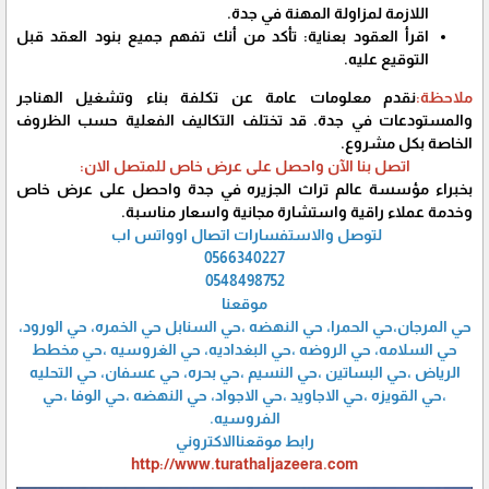
اللازمة لمزاولة المهنة في جدة.
اقرأ العقود بعناية: تأكد من أنك تفهم جميع بنود العقد قبل
التوقيع عليه.
ملاحظة:
نقدم معلومات عامة عن تكلفة بناء وتشغيل الهناجر
والمستودعات في جدة. قد تختلف التكاليف الفعلية حسب الظروف
الخاصة بكل مشروع.
اتصل بنا الآن واحصل على عرض خاص للمتصل الان:
بخبراء مؤسسة عالم تراث الجزيره في جدة واحصل على عرض خاص
وخدمة عملاء راقية واستشارة مجانية واسعار مناسبة.
لتوصل والاستفسارات اتصال اوواتس اب
0566340227
0548498752
موقعنا
حي المرجان،حي الحمرا، حي النهضه ،حي السنابل حي الخمره، حي الورود،
حي السلامه، حي الروضه ،حي البغداديه، حي الغروسيه ،حي مخطط
الرياض ،حي البساتين ،حي النسيم ،حي بحره، حي عسفان، حي التحليه
،حي القويزه ،حي الاجاويد ،حي الاجواد، حي النهضه ،حي الوفا ،حي
الفروسيه.
رابط موقعناالاكتروني
http://www.turathaljazeera.com