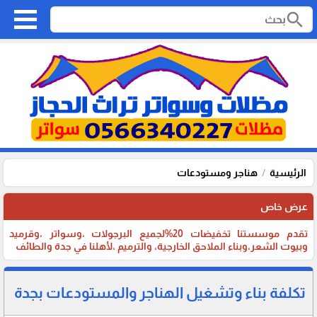
search
الرئيسية
هناجر ومستودعات
عرض خاص
تقدم موسستنا تخفيضات 20%لجميع البرجولات ،وسواتر ،وقرميد
وبيوت الشعر،وبناء الملاحق الخارجية، والترميم ،لأهلنا في جدة والطائف
تكلفة بناء وتشغيل الهناجر والمستودعات بجدة