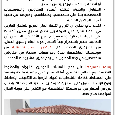
أو أنظمة إضاءة متطورة يزيد من السعر.
​المقاول والخبرة: تختلف أسعار المقاولين والمؤسسات
المتخصصة بناءً على سمعتهم، وضماناتهم، وخبرتهم في تنفيذ
أعمال الملاحق الفاخرة.
​تقدير عام: يمكن أن تتراوح تكلفة المتر المربع للملحق الخارجي
في جدة للتنفيذ عالي الجودة بين نطاق سعري معين (اعتمادًا
على المواد المختارة والتجهيزات)، مع الأخذ في الحسبان أن
التكاليف تتغير باستمرار تبعاً لأسعار مواد البناء وسوق العمل.
من الضروري الحصول على
عروض أسعار تفصيلية
من
موسستنا المتخصصة بجدة ومواصفات محددة من مقاولين
متخصصين في جدة للحصول على رقم دقيق لمشروعك المحدد.
يعتمد تصميمها
على دمج اللمسات المودرن (كالزجاج والخطوط
النظيفة) مع الطابع التقليدي. أما الأسعار فهي متغيرة بشدة وتعتمد
على المساحة، فخامة التشطيبات (مواد الأرضيات، التكييف، الإضاءة)،
ونوع البناء. للحصول على تسعيرة دقيقة، يجب تحديد المواصفات وطلب
عروض أسعار من موسستنا المتخصصة مع التركيز على جودة العزل
لمواجهة مناخ جدة.