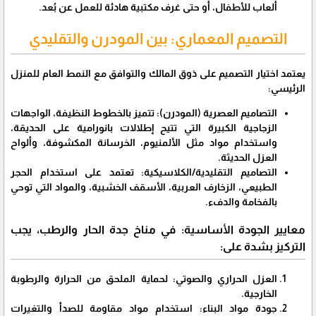
ألعاب للأطفال، أو حتى غرف مكتبية هادئة للعمل عن بُعد.
​التصميم المعماري: بين المودرن والتقليدي
​يعتمد اختيار التصميم على ذوق المالك والتوافق مع النمط العام للمنزل
الرئيسي:
​التصاميم العصرية (المودرن): تتميز بالخطوط النظيفة، الواجهات
الزجاجية الكبيرة التي تتيح إطلالات بانورامية على الحديقة،
واستخدام مواد مثل الألمنيوم، الخرسانة المكشوفة، وألواح
العزل الحديثة.
​التصاميم التقليدية/الكلاسيكية: تعتمد على استخدام الحجر
الطبيعي، الزخارف العربية، الأسقف الخشبية، والمواد التي توحي
بالفخامة والدفء.
​معايير الجودة الأساسية: في مناخ جدة الحار والرطب، يجب
التركيز بشدة على:
​العزل الحراري والصوتي: لحماية الملحق من الحرارة والرطوبة
الخارجية.
​جودة مواد البناء: استخدام مواد مقاومة للصدأ والتغيرات