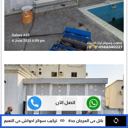
اتصل الآن
sync
link
li
تركيب سواتر احواش حي النعيم بجدة
ساندوتش بانل جدة حي الخالدية