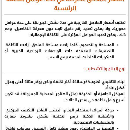
الرئيسية
​تختلف أسعار الملاحق الخارجية في جدة بشكل كبير بناءً على عدة عوامل
محورية، ولا يمكن تحديد رقم دقيق ثابت دون معرفة التفاصيل. ومع
ذلك، يمكن تحديد العوامل المؤثرة على التكلفة الإجمالية:
​المساحة والتصميم: كلما زادت مساحة الملحق، زادت التكلفة.
التصميمات المعقدة ذات الواجهات الزجاجية الكبيرة أو
الديكورات الداخلية الفخمة ترفع السعر.
​نوع البناء والتشطيب:
​البناء التقليدي (طوب/خرسانة): أكثر تكلفة ولكن يوفر متانة أعلى وعزل
أفضل عادةً.
​الهياكل الجاهزة أو الخفيفة (مثل الهناجر المعدنية المعزولة): قد تكون
أسرع وأقل تكلفة في بعض الحالات.
​جودة المواد: استخدام الرخام، الخشب الفاخر، التكييف المركزي،
والأنظمة الذكية يرفع التكلفة بشكل ملحوظ مقارنة
بالتشطيبات الاقتصادية.
​التجهيزات الداخلية: وجود مطبخ كامل التجهيز، حمامات فاخرة،