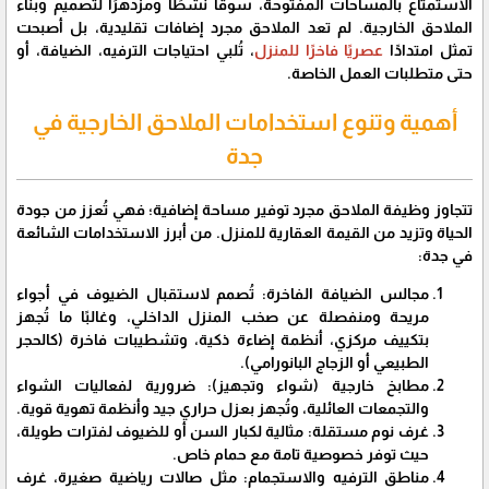
الاستمتاع بالمساحات المفتوحة، سوقًا نشطًا ومزدهرًا لتصميم وبناء
الملاحق الخارجية. لم تعد الملاحق مجرد إضافات تقليدية، بل أصبحت
تمثل امتدادًا
عصريًا فاخرًا للمنزل
، تُلبي احتياجات الترفيه، الضيافة، أو
حتى متطلبات العمل الخاصة.
أهمية وتنوع استخدامات الملاحق الخارجية في
جدة
​تتجاوز وظيفة الملاحق مجرد توفير مساحة إضافية؛ فهي تُعزز من جودة
الحياة وتزيد من القيمة العقارية للمنزل. من أبرز الاستخدامات الشائعة
في جدة:
​مجالس الضيافة الفاخرة: تُصمم لاستقبال الضيوف في أجواء
مريحة ومنفصلة عن صخب المنزل الداخلي، وغالبًا ما تُجهز
بتكييف مركزي، أنظمة إضاءة ذكية، وتشطيبات فاخرة (كالحجر
الطبيعي أو الزجاج البانورامي).
​مطابخ خارجية (شواء وتجهيز): ضرورية لفعاليات الشواء
والتجمعات العائلية، وتُجهز بعزل حراري جيد وأنظمة تهوية قوية.
​غرف نوم مستقلة: مثالية لكبار السن أو للضيوف لفترات طويلة،
حيث توفر خصوصية تامة مع حمام خاص.
​مناطق الترفيه والاستجمام: مثل صالات رياضية صغيرة، غرف