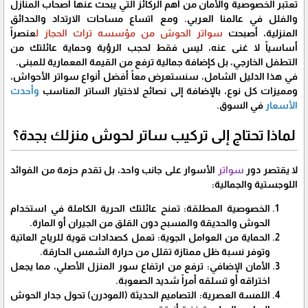
​تعتبر الخصوصية والأمان من أهم الركائز التي يبحث عنها أصحاب المنازل
والفلل في عالمنا العربي. ومع اتساع مساحات الارتداد والحدائق
المنزلية، أصبحت
سواتر الحوش من مؤسسه تراث الحجاز ل
عنصراً
أساسياً لا غنى عنه، ليس فقط لحجب الرؤية وحماية عائلتك من
التطفل الخارجي، بل كإضافة جمالية ترفع من القيمة المعمارية للمبنى.
​في هذا الدليل الشامل، سنستعرض معاً أفضل أنواع سواتر الأحواش،
ومميزات كل نوع، بالإضافة إلى نصائح لاختيار الساتر المناسب
وأحدث
الأسعار
في السوق.
​لماذا تحتاج إلى تركيب ساتر لحوش منزلك بجدة؟
​لا يقتصر دور
سواتر
الأسوار على جانب واحد، بل تقدم حزمة من الفوائد
اللوجستية والجمالية:
​الخصوصية المطلقة: تمنح عائلتك الحرية الكاملة في استخدام
الحوش والحديقة والمسبح دون القلق من الجيران أو المارة.
​الحماية من العوامل الجوية: تعمل كصدادات قوية للرياح العاتية
وتوفر نسبة ظل ممتازة تقلل من حرارة الشمس الحارقة.
​الأمان الإضافي: ترفع من ارتفاع سور المنزل الأصلي، مما يجعل
اختراقه أو تسلقه أمراً شديد الصعوبة.
​اللمسة العصرية: التصاميم الحديثة (المودرن) تحول جدار الحوش