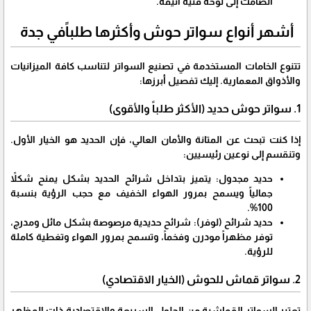
الصامت إلى لوحة فنية أنيقة.
​أشهر أنواع سواتر حوش وأكثرها طلباًفي جدة
​تتنوع الخامات المستخدمة في تصنيع السواتر لتناسب كافة الميزانيات
والأذواق المعمارية. إليك تفصيل أبرزها:
​1. سواتر حوش حديد (الأكثر طلباً والأقوى)
​إذا كنت تبحث عن المتانة والأمان العالي، فإن الحديد هو الخيار الأول.
وتنقسم إلى نوعين رئيسيين:
​حديد مجدول: يتميز بتداخل شرائح الحديد بشكل يمنح شكلاً
جمالياً ويسمح بمرور الهواء الخفيف مع حجب الرؤية بنسبة
100%.
​حديد شرائح (لوفر): شرائح حديدية مرصوصة بشكل مائل ومدرج،
توفر مظهراً مودرن وفخماً، وتسمح بمرور الهواء وتغطية كاملة
للرؤية.
​2. سواتر قماش للحوش (الخيار الاقتصادي)
​تعتبر السواتر القماشية من الحلول السريعة والاقتصادية ذات المظهر