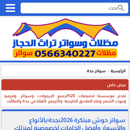
search
الرئيسية
سواتر جدة
عرض خاص
تقدم موسستنا تخفيضات 20%لجميع البرجولات ،وسواتر ،وقرميد
وبيوت الشعر،وبناء الملاحق الخارجية، والترميم ،لأهلنا في جدة والطائف
سواتر حوش مبتكرة 2026بجدة|بالأنواع
والأسعار وأفضل الخامات لخصوصية لمنزلك