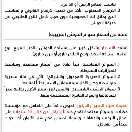
تناسب الطابع الريفي أو الدافئ.
​الارتفاع المطلوب: تأكد من تحديد الارتفاع القانوني والمناسب
الذي يحقق لك الخصوصية دون حجب كامل للنور الطبيعي عن
حديقة الحوش.
​لمحة عن أسعار سواتر الحوش (تقريبية)
​تعتمد
الأسعار
بشكل كبير على مساحة الحوش بالمتر المربع، نوع
الخامة، سماكة الحديد، ونوع الطلاء (ناري أو فرن حراري).
​السواتر القماشية: تبدأ عادة من أسعار منخفضة ومناسبة
للميزانيات البسيطة.
​السواتر الحديدية (المجدول والشرائح): تأتي في فئة سعرية
متوسطة وهي الأكثر قيمة مقابل السعر نظراً لمتانتها.
​سواتر الخشب البلاستيكي والقص ليزر: تعتبر الأعلى تكلفة نظراً
لجمالياتها والمواد الفاخرة المستخدمة فيها.
​نصيحة خبراء السيو والديكور:
احرص دائماً على التعامل مع مؤسسة
مظلات وسواتر معتمدة تقدم
ضماناً لا يقل عن 5 إلى 10 سنوات
على
أعمال التركيب والدهانات والمواد لضمان عدم تغير الألوان أو حدوث
تصدأ في الهياكل.