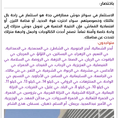
​باختصار:
​الاستثمار في سواتر حوش ممتازةفي جدة هو استثمار في راحة بال
عائلتك وخصوصيتهم. سواء اخترت قوة الحديد، أو فخامة الليزر، أو
اقتصادية القماش، فإن النتيجة الحتمية هي تحويل حوش منزلك إلى
واحة خاصة وآمنة تماماً. تصفح أحدث الكتالوجات واجعل واجهة منزلك
تتحدث عن فخامتك.
متواجدون:
أبحر الشمالية، أبحر الجنوبية، حي الشاطئ، حي المحمدية، حي الحمدانية،
حي النعيم، حي الزهراء، حي البساتين، حي اللؤلؤ، حي المرجان، حي
الياقوت، حي الريان، حي الصفا، حي النزهة، حي الروضة، حي السلامة، حي
الفيصلية، حي العزيزية، حي الرحاب، حي الفيحاء، حي الحمراء، حي
الأندلس، حي مشرفة، حي الربوة، حي الشرفية، حي الثغر، حي بني مالك،
حي الجامعة، حي السليمانية، حي السامر، حي الأجاويد، حي النسيم، حي
الواحة، حي المنتزهات، حي الروابي، حي كيلو 14، حي كيلو 13، حي كيلو 11،
حي كيلو 10، حي كيلو 8، حي البلد، حي غليل، حي القريات، حي النزلة
اليمانية، حي النزلة الشرقية، حي النزلة الغربية، حي بترومين، حي الخمرة،
حي الخمرة الثعالبة، حي الخمرة السروات، حي مدائن الفهد، حي الوزيرية،
حي الأمير عبدالمجيد، بريمان، أم السلم، ذهبان، عسفان، هدى الشام.