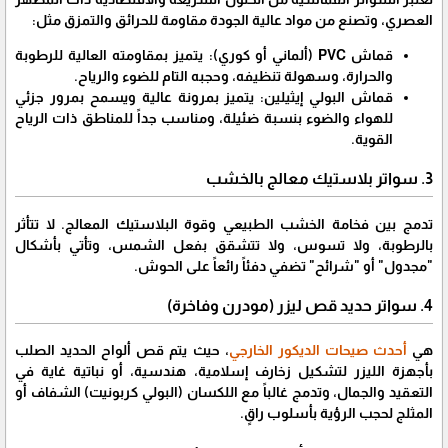
العصري، وتصنع من مواد عالية الجودة مقاومة للحرائق والتمزق مثل:
​قماش PVC (ألماني أو كوري): يتميز بمقاومته العالية للرطوبة
والحرارة، وسهولة تنظيفه، وحجبه التام للضوء والرياح.
​قماش البولي إيثيلين: يتميز بمرونة عالية ويسمح بمرور جزئي
للهواء والضوء بنسبة ضئيلة، ومناسب جداً للمناطق ذات الرياح
القوية.
​3. سواتر بلاستيك معالج بالخشب
​تدمج بين فخامة الخشب الطبيعي وقوة البلاستيك المعالج. لا تتأثر
بالرطوبة، ولا تسوس، ولا تتشقق بفعل الشمس، وتأتي بأشكال
"مجدول" أو "شرائح" تضفي دفئاً رائعاً على الحوش.
​4. سواتر حديد قص ليزر (مودرن وفاخرة)
​هي
أحدث صيحات الديكور الخارجي
، حيث يتم قص ألواح الحديد الصلب
بأجهزة الليزر لتشكيل زخارف إسلامية، هندسية، أو نباتية غاية في
التعقيد والجمال، وتدمج غالباً مع اللكسان (البولي كربونيت) الشفاف أو
المثلج لحجب الرؤية بأسلوب راقٍ.