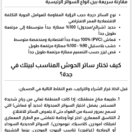
​مقارنة سريعة بين أنواع السواتر الرئيسية
نوع الساتر درجة حجب الرؤية المقاومة للعوامل الجوية التكلفة
الاقتصادية العمر الافتراضي
حديد (شرائح/مجدول) 100% ممتازة جداً متوسطة إلى مرتفعة
طويل جداً
قماش (PVC) 100% جيدة جداً اقتصادية ومنخفضة متوسط
خشب بلاستيكي 90% - 100% ممتازة مرتفعة طويل
قص ليزر حسب التصميم ممتازة مرتفعة طويل جداً
كيف تختار ساتر الحوش المناسب لبيتك في
جدة؟
​قبل اتخاذ قرار الشراء والتركيب، ضع النقاط التالية في الحسبان:
​طبيعة مناخ منطقتك: إذا كانت المنطقة تعاني من رياح شديدة
المستمر، يفضل اختيار السواتر المجدولة (حديد أو قماش) التي
تسمح بمرور نسبة من الهواء حتى لا يتعرض الساتر للاقتلاع.
​التناسق المعماري: اختر لوناً وخامة تتماشى مع الطراز المعماري
لفيلتك (مودرن، كلاسيك، نيومودرن). السواتر الحديدية السوداء
أو الرمادية (غرافيت) تناسب البيوت المودرن، بينما الخشبية