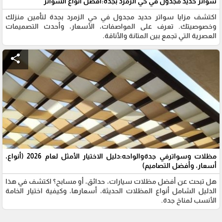
سواتر حديد مجدول في حي الزمرد بجدة:أفضل أنواع السواتر
اكتشف مزايا سواتر حديد مجدول في حي الزمرد بجدة لتأمين منزلك
وخصوصيتك. تعرف على المواصفات، الأسعار، وأحدث التصميمات
العصرية التي تجمع بين المتانة والأناقة.
share
مظلات وسواترفي جدةوالواحه:دليل الاختيار الأمثل لعام 2026 (أنواع،
أسعار، وأفضل التصاميم)
هل تبحث عن أفضل مظلات سيارات، حدائق، أو مسابح؟ اكتشف في هذا
الدليل الشامل أنواع المظلات الحديثة، أسعارها، وكيفية اختيار الخامة
الأنسب لمناخ جدة.