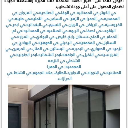
احرص دائماً على اختيار الجهة المنفذة ذات الخبرة والسمعة الجيدة
لضمان الحصول على أعلى جودة تشطيب.
حي الكوثر،حي الحمدانيه،حي الوفا،حي الصالحيه،حي المرجان،حي
المحمديه،حي الحمرا،حي الزهرا،حي السامر،حي التحليه،حي طيبه،حي
الفروسيه،حي الرياض،حي الريان،حي النسيم،حي،البغدانيه،حي ابحر،حي
الياقوت،حي لصفا،حي الربوه،حي الصناعيه،حي الحمدانيه،حي ام
الحمام،حي المنح،عسفان،رابغ،خليص،حي البوادي،حي المروه،حي
السنابل،حي المحمديه،حي الرحيلي،حي الحوهره،حي البوادي،حي
الزمرد،حي الصواري،حي البحيره،حي البساتين،حي المنار،حي الحرمين،حي
الفروسيه،حي النخيل،حي الجامعه،ابحر الشماليه،ابحر الجنوبيه،حي
الشاطي حي النزهه
المحمديه ،حي الحمرا
الصناعيه،حي الاجواد،حي الاجاويد،الطايف مكه الجموم،حي الشاط،حي
الحرازات.