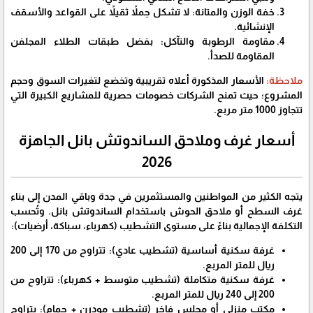
​خفة الوزن والمتانة: لا تشكل حِملاً ثقيلاً على القواعد والأسقف
الإنشائية.
​مقاومة الرطوبة والتآكل: بفضل طبقات الطلاء المجلفن
المقاومة للصدأ.
​ملاحظة:
الأسعار المذكورة أعلاه تقريبية وتخضع لتغيرات السوق وحجم
المشروع؛ حيث تمنح الشركات خصومات حصرية للمشاريع الكبيرة التي
تتجاوز 1000 متر مربع.
​أسعار غرف وملاحق الساندوتش بانل الجاهزة
2026
​يتجه الكثير من المواطنين والمستثمرين في جدة وباقي المدن إلى بناء
غرف السطح أو ملاحق الحوش باستخدام الساندوتش بانل. وتُحسب
التكلفة الإجمالية بناءً على مستوى التشطيب (كهرباء، سباكة، أرضيات):
​غرفة سكنية أساسية (تشطيب عادي): تتراوح من 170 إلى 200
ريال للمتر المربع.
​غرفة سكنية متكاملة (تشطيب متوسط + كهرباء): تتراوح من
200 إلى 240 ريال للمتر المربع.
​مكتب منزلي أو مجلس فاخر (تشطيب مودرن + حمام): يتراوح