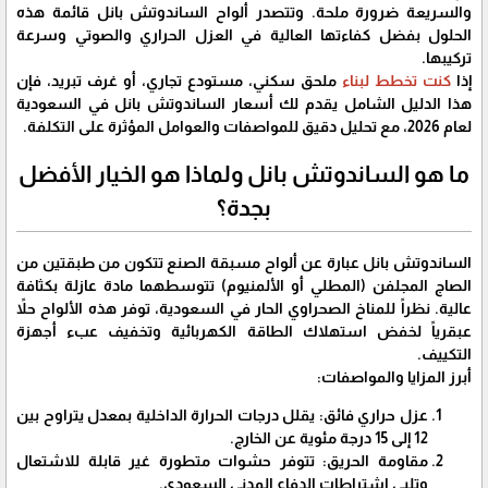
والسريعة ضرورة ملحة. وتتصدر ألواح الساندوتش بانل قائمة هذه
الحلول بفضل كفاءتها العالية في العزل الحراري والصوتي وسرعة
تركيبها.
​إذا
كنت تخطط لبناء
ملحق سكني، مستودع تجاري، أو غرف تبريد، فإن
هذا الدليل الشامل يقدم لك أسعار الساندوتش بانل في السعودية
لعام 2026، مع تحليل دقيق للمواصفات والعوامل المؤثرة على التكلفة.
​ما هو الساندوتش بانل ولماذا هو الخيار الأفضل
بجدة؟
​الساندوتش بانل عبارة عن ألواح مسبقة الصنع تتكون من طبقتين من
الصاج المجلفن (المطلي أو الألمنيوم) تتوسطهما مادة عازلة بكثافة
عالية. نظراً للمناخ الصحراوي الحار في السعودية، توفر هذه الألواح حلاً
عبقرياً لخفض استهلاك الطاقة الكهربائية وتخفيف عبء أجهزة
التكييف.
​أبرز المزايا والمواصفات:
​عزل حراري فائق: يقلل درجات الحرارة الداخلية بمعدل يتراوح بين
12 إلى 15 درجة مئوية عن الخارج.
مقاومة الحريق: تتوفر حشوات متطورة غير قابلة للاشتعال
وتلبي اشتراطات الدفاع المدني السعودي.