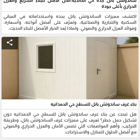
ساندوتش بانل جدة حي الخالدية:الحل الأمثل للبناء السريع والعزل
الحراري بأعلى جودة
اكتشف مميزات الساندوتش بانل بجده واستخداماته في المباني
السكنية والتجارية والصناعية، وتعرّف على أفضل أنواعه، وأسعاره،
وفوائد العزل الحراري والصوتي، ولماذا يُعد الخيار الأفضل للبناء الحديث.
share
بناء غرف ساندوتش بانل للسطح حي الحمدانيه
هل تبحث عن بناء غرف ساندوتش بانل للسطح حي الحمدانيه دون
تشكيل حمل خطر؟ تعرف على مميزات غرف الساندوتش بانل، وطريقة
التركيب، وأهم المواصفات التي تضمن الأمان والعزل الحراري والصوتي
مع أفضل الحلول للمنازل والاستراحات.