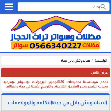
search
الرئيسية
ساندوتش بانل جدة
عرض خاص
تقدم موسستنا تخفيضات 20%لجميع البرجولات ،وسواتر ،وقرميد
وبيوت الشعر،وبناء الملاحق الخارجية، والترميم ،لأهلنا في جدة والطائف
الساندوتش بانل في جدة|التكلفة والمواصفات