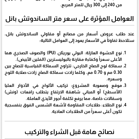
من 240 إلى 300 ريال للمتر المربع.
​العوامل المؤثرة على سعر متر الساندوتش بانل
​عند طلب عروض أسعار من مصانع أو مقاولي الساندوتش بانل،
ستلاحظ تفاوتاً في الأسعار يعود إلى العوامل التالية:
​نوع الحشوة العازلة: البولي يوريثان (PU) والصوف الصخري هما
الأعلى سعراً وكفاءة مقارنة بالبوليسترين (الفلين الأبيض).
​سماكة لوح الصاج الخارجي: تتراوح السماكة القياسية للصاج بين
0.30 مم و 0.70 مم، وكلما زادت سماكة الصاج زادت صلابة اللوح
وسعره.
​موقع وصعوبة المشروع: تركيب الألواح في الأدوار العليا
(الأسطح) أو المباني شاهقة الارتفاع يتطلب رافعات (ونش)
وسقالات خاصة، مما يرفع تكلفة أجور الأيدي العاملة.
​نوع الطلاء: طلاءات المقاومة لأشعة الشمس الفوق بنفسجية
تكون أعلى سعراً من الطلاءات العادية.
​نصائح هامة قبل الشراء والتركيب