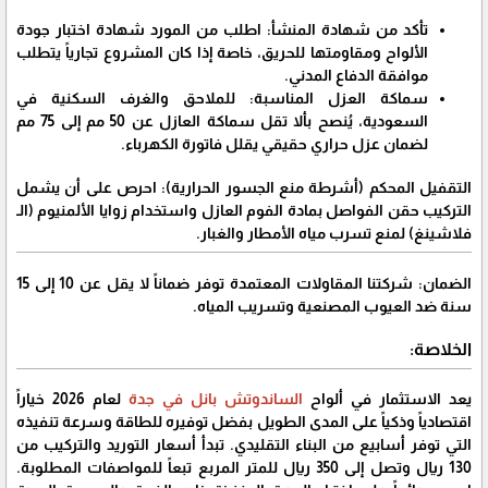
​تأكد من شهادة المنشأ: اطلب من المورد شهادة اختبار جودة
الألواح ومقاومتها للحريق، خاصة إذا كان المشروع تجارياً يتطلب
موافقة الدفاع المدني.
​سماكة العزل المناسبة: للملاحق والغرف السكنية في
السعودية، يُنصح بألا تقل سماكة العازل عن 50 مم إلى 75 مم
لضمان عزل حراري حقيقي يقلل فاتورة الكهرباء.
​التقفيل المحكم (أشرطة منع الجسور الحرارية): احرص على أن يشمل
التركيب حقن الفواصل بمادة الفوم العازل واستخدام زوايا الألمنيوم (الـ
فلاشينغ) لمنع تسرب مياه الأمطار والغبار.
​الضمان: شركتنا المقاولات المعتمدة توفر ضماناً لا يقل عن 10 إلى 15
سنة ضد العيوب المصنعية وتسريب المياه.
​الخلاصة:
​يعد الاستثمار في ألواح
الساندوتش بانل في جدة
لعام 2026 خياراً
اقتصادياً وذكياً على المدى الطويل بفضل توفيره للطاقة وسرعة تنفيذه
التي توفر أسابيع من البناء التقليدي. تبدأ أسعار التوريد والتركيب من
130 ريال وتصل إلى 350 ريال للمتر المربع تبعاً للمواصفات المطلوبة.