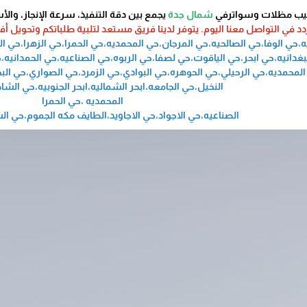
تركيب مظلات وسواترفي
شمال جدة
يجمع بين دقة التنفيذ، سرعة الإنجاز، والأ
ردد في التواصل معنا اليوم. يتوفر لدينا فريق مستعد لتلبية طلباتكم وتحوي
يه،حي الوفا،حي الصالحيه،حي المرجان،حي المحمديه،حي الحمرا،حي الزهرا،حي
بغدانيه،حي ابحر،حي الياقوت،حي لصفا،حي الربوه،حي الصناعيه،حي الحمدانيه
لمحمديه،حي الرحيلي،حي الحوهره،حي البوادي،حي الزمرد،حي الصواري،حي الب
النخيل،حي الجامعه،ابحر الشماليه،ابحر الجنوبيه،حي الش
المحمديه ،حي الحمرا
الصناعيه،حي الاجواد،حي الاجاويد،الطايف مكه الجموم،حي ال