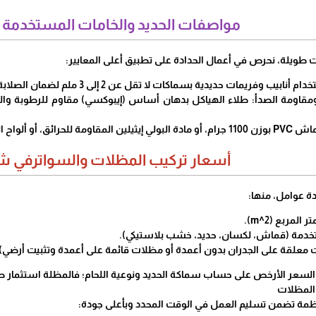
مواصفات الحديد والخامات المستخدمة ف
 طويلة، نحرص في أعمال الحدادة على تطبيق أعلى المعايير:
نابيب وفريمات حديدية بسماكات لا تقل عن 2 إلى 3 ملم لضمان الصلابة.
ة ومقاومة الصدأ: طلاء الهياكل بدهان أساس (إيبوكسي) مقاوم للرطوبة والصد
البولي كربونيت) المقاومة للكسر.
أسعار تركيب المظلات والسواترفي 
عدة عوامل، منها:
لمربع (m^2).
تخدمة (قماش، لكسان، حديد، خشب بلاستيكي).
ات معلقة على الجدران بدون أعمدة أو مظلات قائمة على أعمدة وتثبيت أرضي)
السعر الأرخص على حساب سماكة الحديد ونوعية اللحام؛ فالمظلة استثمار ط
المظلات
ة تضمن تسليم العمل في الوقت المحدد وبأعلى جودة: