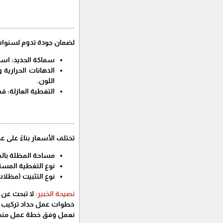
​لضمان جودة تدوم لسنوات
​سماكة الحديد: استخدام أ
​الدهانات الحراري
اللون.
​التغطية العازلة: قماش PVC بوزن 1100 جرام، أو مادة البولي إيثيلين المقاومة للحرائق، أو ألواح اللكسان (
​تختلف الأسعار بناءً على 
​مساحة المظلة بالمتر ا
​نوع التغطية المس
​نوع التثبيت (مظل
نصيحة الخبير:
لا تبحث عن 
​خطوات عمل حداد تركيب 
​نعمل وفق خطة عمل منظم