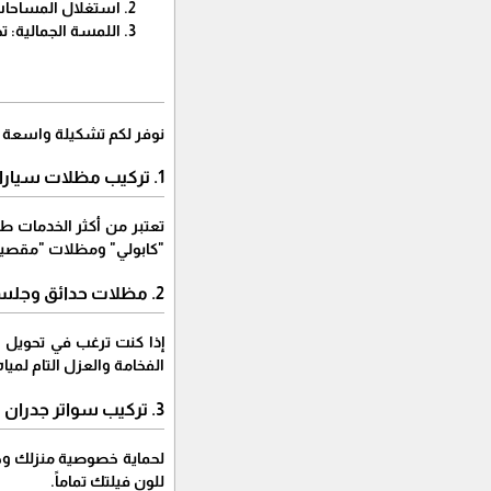
​استغلال المساحات
​اللمسة الجمالية: 
​نوفر لكم تشكيلة واسعة 
​1. تركيب مظلات سيارات
​تعتبر من أكثر الخدمات 
"كابولي" ومظلات "مقصية" باستخدام أفض
​2. مظلات حدائق وجلسات مودرن
​إذا كنت ترغب في تحويل
الفخامة والعزل التام لمي
​3. تركيب سواتر جدران
​لحماية خصوصية منزلك وح
للون فيلتك تماماً.