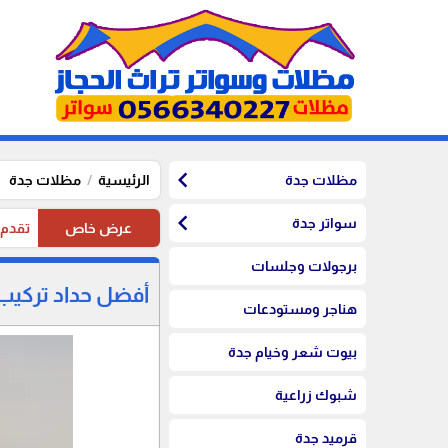
chevron_left
مظلات جدة
الرئيسية
مظلات جدة
chevron_left
سواتر جدة
عرض خاص
تقدم موسستنا تخفيضات 20%
برجولات وجلسات
أفضل حداد تركيب م
هناجر ومستودعات
بيوت شعر وخيام جدة
شبوك زراعية
قرميد جدة