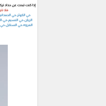
​إذا كنت تبحث عن حداد 
فلا تت
حي الكوثر،حي الحمدان
الريان،حي النسيم،حي،ال
المروه،حي السنابل،حي ا