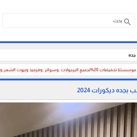
search
جده
لجميع البرجولات ،وسواتر ،وقرميد وبيوت الشعر،وبناء الملاحق الخارجية، والترميم ،لأهلنا في جدة والطائف
بجده ديكورات 2024