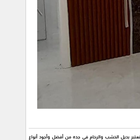
نعتبر بديل الخشب والرخام في جده من أفضل وأجود أنواع