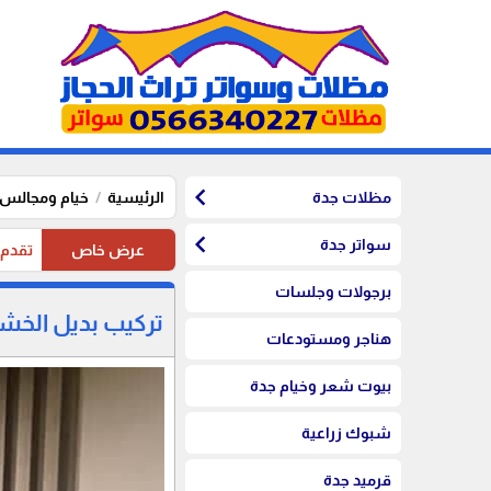
chevron_left
مظلات جدة
الرئيسية
خيام ومجالس 
chevron_left
سواتر جدة
عرض خاص
تقدم موسستنا تخفيضات 20%
برجولات وجلسات
تركيب بديل الخشب 
هناجر ومستودعات
بيوت شعر وخيام جدة
شبوك زراعية
قرميد جدة