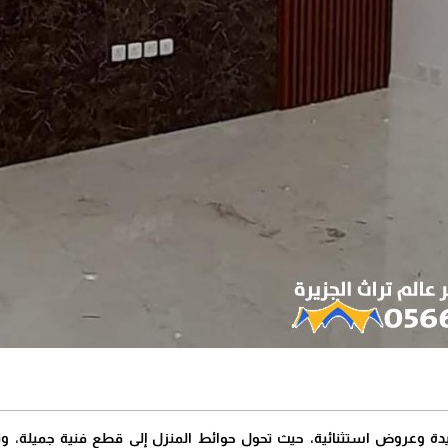
ريدة وعروض استثنائية، حيث تحول حوائط المنزل إلى قطع فنية جميلة، و