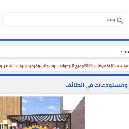
search
دعات
لجميع البرجولات ،وسواتر ،وقرميد وبيوت الشعر،وبناء الملاحق الخارجية، والترميم ،لأهلنا في جدة والطائف
 ومستودعات في الطائف