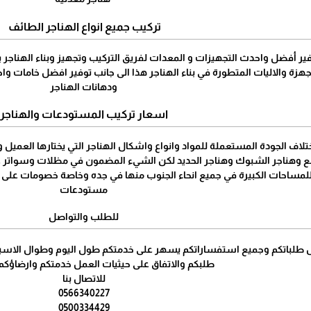
تركيب جميع انواع الهناجر الطائف
وفير أفضل واحدث التجهيزات و المعدات لفريق التركيب وتجهيز وبناء الهناجر
هزة والاليات المتطورة في بناء الهناجر هذا الى جانب توفير افضل خامات وا
ودهانات الهناجر
اسعار تركيب المستودعات والهناجر
تلاف الجودة المستعملة للمواد وانواع واشكال الهناجر التي يختارها العميل وا
ع وهناجر الشبوك وهناجر الحديد لكن الشيء المضمون في مظلات وسواتر عالم
مساحات الكبيرة في جميع انحاء الجنوب منها في جده وخاصة خصومات على كل 
مستودعات
للطلب والتواصل
ل طلباتكم وجميع استفساراتكم يسهر على خدمتكم طول اليوم وطوال الاسبوع ل
طلبكم والاتفاق على حيثيات العمل خدمتكم وارضاؤكم غا
للاتصال بنا
0566340227
0500334429