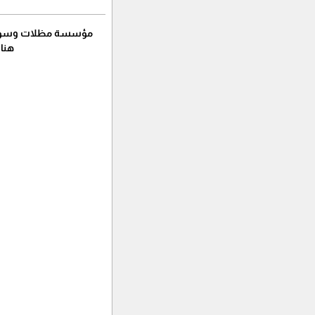
مؤسسة مظلات وسواتر عا
هناج