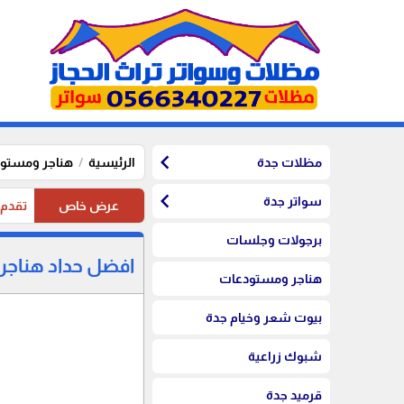
chevron_left
مظلات جدة
الرئيسية
هناجر ومستو
chevron_left
سواتر جدة
عرض خاص
تقدم موسستنا تخفيضات 20%
برجولات وجلسات
افضل حداد هناجر
هناجر ومستودعات
بيوت شعر وخيام جدة
شبوك زراعية
قرميد جدة