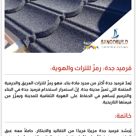
قرميد جدة: رمزٌ للتراث والهوية:
يُعدّ قرميد جدة أكثر من مجرد مادة بناء، فهو رمزٌ للتراث العريق والحرفية
المتقنة التي تميزّ مدينة جدة. إنّ استمرار استخدام قرميد جدة في البناء
والترميم يُساهم في الحفاظ على الهوية الثقافية للمدينة ويعزّز من
قيمتها التاريخية.
خاتمة:
يُجسّد قرميد جدة مزيجًا فريدًا من التقاليد والابتكار، حاملًا معه عبق