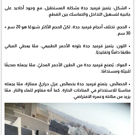
• الشكل: يتميز قرميد جدة بشكله المستطيل، مع وجود أخاديد على
جانبيه لتسهيل التداخل والتماسك بين القطع.
• الحجم: تختلف أحجام قرميد جدة، لكنّ الحجم الأكثر شيوعًا هو 20 سم ×
30 سم.
• اللون: يتميز قرميد جدة بلونه الأحمر الطبيعي، ممّا يعطي المباني
طابعًا دافئًا وتقليديًا.
• المواد: يُصنع قرميد جدة من الطين الأحمر المحليّ، ممّا يجعله صديقًا
للبيئة ومستدامًا.
• الخصائص: يتمتع قرميد جدة بخصائص عزل حراريّ ممتازة، ممّا يجعله
مناسبًا للاستخدام في المناخات الحارة. كما أنه مقاوم للماء والنار، ممّا
يزيد من متانته وعمره الافتراضي.