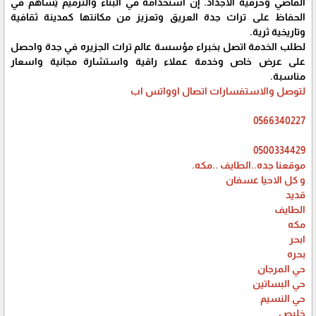
الماضي وحرفية الأجداد. إنّ استخدامه في البناء والترميم يُساهم في
الحفاظ على تراث جدة العريق وتعزيز من مكانتها كمدينة ثقافية
وتاريخية ثرية.
لطلب الخدمة اتصل بخبراء مؤسسة عالم تراث الجزيره في جدة واحصل
على عرض خاص وخدمة عملاء راقية واستشارة مجانية واسعار
مناسبة.
لتوصل والاستفسارات اتصال اوواتس اب
0566340227
0500334429
موقعنا جده..الطايف ..مكه.
و كل الاحيا عسفان
قديد
الطايف
مكه
ابحر
بحره
حي المرجان
حي البساتين
حي النسيم
خليص