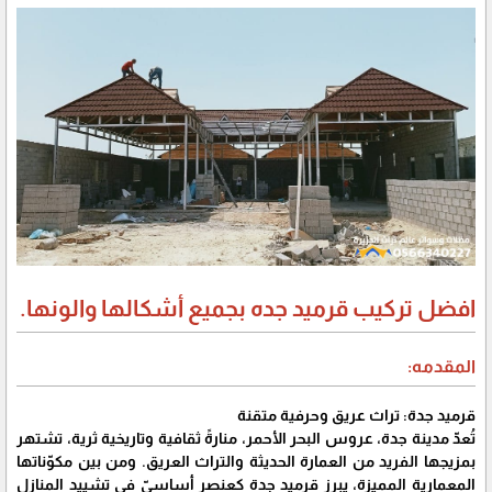
افضل تركيب قرميد جده بجميع أشكالها والونها.
المقدمه:
قرميد جدة: تراث عريق وحرفية متقنة
تُعدّ مدينة جدة، عروس البحر الأحمر، منارةً ثقافية وتاريخية ثرية، تشتهر
بمزيجها الفريد من العمارة الحديثة والتراث العريق. ومن بين مكوّناتها
المعمارية المميزة، يبرز قرميد جدة كعنصر أساسيّ في تشييد المنازل