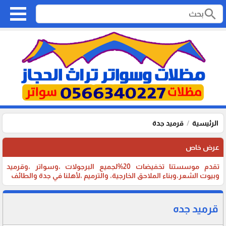
search
الرئيسية
قرميد جدة
عرض خاص
تقدم موسستنا تخفيضات 20%لجميع البرجولات ،وسواتر ،وقرميد
وبيوت الشعر،وبناء الملاحق الخارجية، والترميم ،لأهلنا في جدة والطائف
قرميد جده