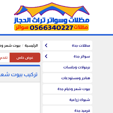
chevron_left
مظلات جدة
الرئيسية
بيوت شعر وخي
chevron_left
سواتر جدة
عرض خاص
تقدم موسستنا تخفيضات 20%
برجولات وجلسات
تركيب بيوت شعر 
هناجر ومستودعات
بيوت شعر وخيام جدة
شبوك زراعية
قرميد جدة